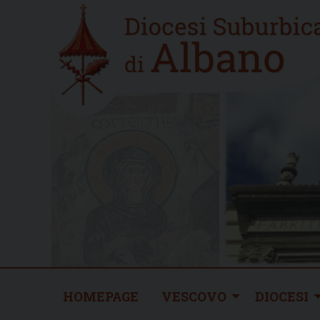
Skip
Home
to
new
content
HOMEPAGE
VESCOVO
DIOCESI