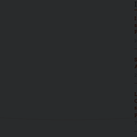
I
s
P
1
S
A
2
L
C
s
p
7