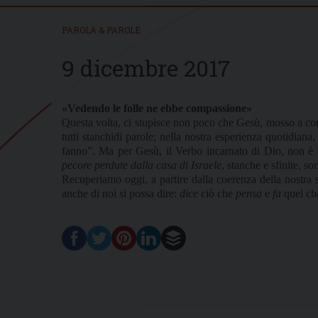
PAROLA & PAROLE
9 dicembre 2017
«Vedendo le folle ne ebbe compassione»
Questa volta, ci stupisce non poco che Gesù, mosso a comp
tutti stanchi
di parole; nella nostra esperienza quotidiana,
fanno”. Ma per Gesù, il Verbo incarnato di Dio, non è 
pecore perdute dalla casa di Israele
, stanche e sfinite, so
Recuperiamo oggi, a partire dalla coerenza della nostra st
anche di noi si possa dire:
dice
ciò che
pensa
e
fa
quel c