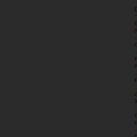
G
(
C
F
(
F
C
3
G
c
G