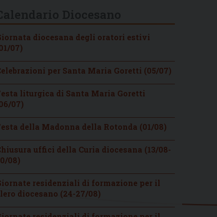
Calendario Diocesano
iornata diocesana degli oratori estivi
01/07)
elebrazioni per Santa Maria Goretti (05/07)
esta liturgica di Santa Maria Goretti
06/07)
esta della Madonna della Rotonda (01/08)
hiusura uffici della Curia diocesana (13/08-
0/08)
iornate residenziali di formazione per il
lero diocesano (24-27/08)
iornate residenziali di formazione per il