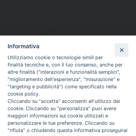
Informativa
DIOCESI SUBURBICARIA DI ALBANO
Utilizziamo cookie o tecnologie simili per
Contatti:
Tel.: 06.93268401 - Fax.: 06.9323844
finalità tecniche e, con il tuo consenso, anche per
E-mail:
curia@diocesidialbano.it
altre finalità ("interazioni e funzionalità semplici",
"miglioramento dell'esperienza", "misurazione" e
Orari:
dal Lunedì al Venerdì Ore: 9:00 - 13:00
"targeting e pubblicità") come specificato nella
cookie policy.
Orario ufficio Matrimoni:
Cliccando su "accetta" acconsenti all'utilizzo dei
Lunedì, Mercoledì e Venerdì, Ore 9:30 - 12:30
cookie. Cliccando su "personalizza" puoi avere
maggiori informazioni sui cookie utilizzati e
personalizzare le tue preferenze. Cliccando su
"rifiuta" o chiudendo questa informativa proseguirai
Diocesi Suburbicaria di Albano