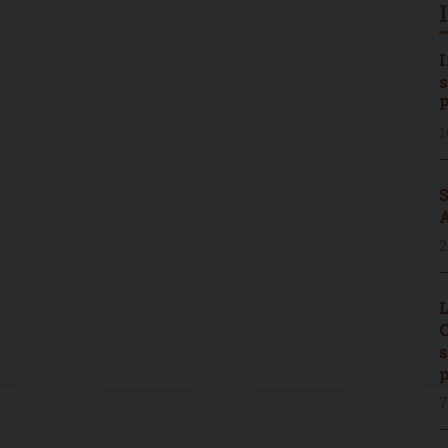
I
s
P
1
S
A
2
L
C
s
p
7