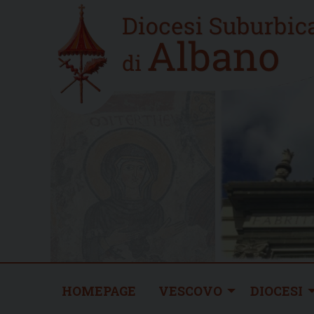
Skip
Home
to
new
content
HOMEPAGE
VESCOVO
DIOCESI