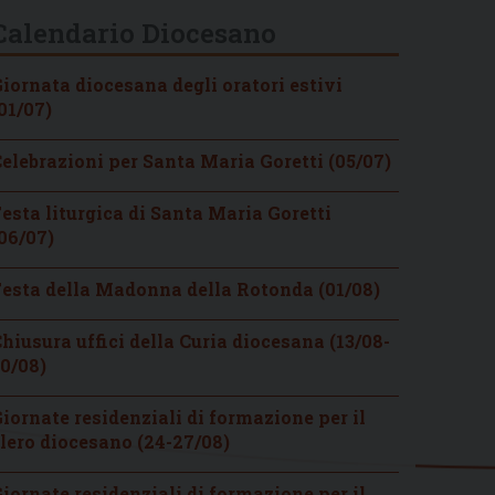
Calendario Diocesano
iornata diocesana degli oratori estivi
01/07)
elebrazioni per Santa Maria Goretti (05/07)
esta liturgica di Santa Maria Goretti
06/07)
esta della Madonna della Rotonda (01/08)
hiusura uffici della Curia diocesana (13/08-
0/08)
iornate residenziali di formazione per il
lero diocesano (24-27/08)
iornate residenziali di formazione per il