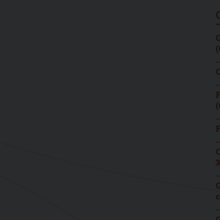
G
(
C
F
(
F
C
3
G
c
G