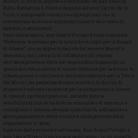
minori. Il corso di diploma è coordinato da Suor Karolin
Kuhn, Katharina A. Fuchs e da padre Antonio Carrón de la
Torre, e comprende lezioni interdisciplinari che si
concentrano su diversi argomenti relativi alla tutela di
bambini e adolescenti.
Dallo scorso agosto, suor Grazia Vittigni è stata nominata
“Referente diocesano per la tutela dei minori per la Diocesi
di Albano”, con un apposito decreto del vescovo Marcello
Semeraro, con i compiti di collaborare col vescovo
nell’adempimento delle sue responsabilità pastorali in
questa delicata materia; di essere referente per la diocesi di
Albano presso il costituendo Servizio regionale per la Tutela
dei Minori, cui parteciperà come membro di diritto; di
proporre e valutare iniziative per la formazione in diocesi
di speciali operatori pastorali, curando pure la
sensibilizzazione delle diverse comunità e di assistere e
consigliare il vescovo, secondo opportunità, nell’ascolto e
accompagnamento delle vittime e nella gestione della
segnalazione di abusi.
A partire dalle prossime settimane, Suor Grazia Vittigni e
suor Laura Oliveri, francescana, gestiranno – in un progetto