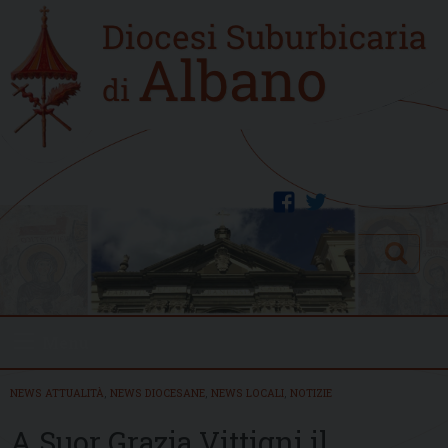
Skip
Home
to
new
content
facebook
twitter
Search
Menu
NEWS ATTUALITÀ
,
NEWS DIOCESANE
,
NEWS LOCALI
,
NOTIZIE
A Suor Grazia Vittigni il