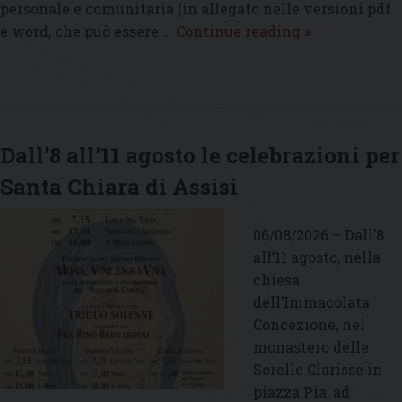
personale e comunitaria (in allegato nelle versioni pdf
Monastero
e word, che può essere …
Continue reading
»
Invisibile
–
Agosto
2026
Dall’8 all’11 agosto le celebrazioni per
Santa Chiara di Assisi
06/08/2026 – Dall’8
all’11 agosto, nella
chiesa
dell’Immacolata
Concezione, nel
monastero delle
Sorelle Clarisse in
piazza Pia, ad