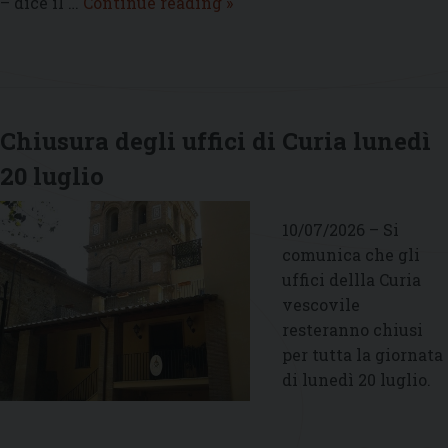
Sabato
– dice il …
Continue reading
»
18
luglio
nel
cortile
del
Chiusura degli uffici di Curia lunedì
Palazzo
20 luglio
Apostolico
di
Castel
10/07/2026 – Si
Gandolfo
comunica che gli
si
uffici dellla Curia
terrà
vescovile
il
resteranno chiusi
«Concerto
per tutta la giornata
in
di lunedì 20 luglio.
onore
del