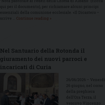
“Nota pastorale ai Fedeli della Chiesa di Albano” (clicca
qui per il documento), per richiamare alcuni principi
essenziali della comunione ecclesiale. «Il Dicastero –
Nota
scrive …
Continue reading
»
Pastorale
del
vescovo
Vincenzo
Viva
Nel Santuario della Rotonda il
sulla
giuramento dei nuovi parroci e
Comunione
ecclesiale
incaricati di Curia
26/06/2026 – Venerdì
26 giugno, nel corso
della preghiera
dell’Ora Terza, il
vescovo Vincenzo