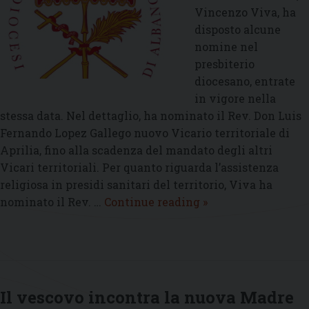
Vincenzo Viva, ha
disposto alcune
nomine nel
presbiterio
diocesano, entrate
in vigore nella
stessa data. Nel dettaglio, ha nominato il Rev. Don Luis
Fernando Lopez Gallego nuovo Vicario territoriale di
Aprilia, fino alla scadenza del mandato degli altri
Vicari territoriali. Per quanto riguarda l’assistenza
religiosa in presidi sanitari del territorio, Viva ha
Nomine
nominato il Rev. …
Continue reading
»
stabilite
dal
vescovo
Vincenzo
Viva
Il vescovo incontra la nuova Madre
nel