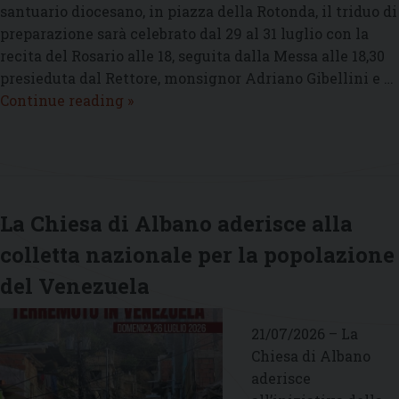
santuario diocesano, in piazza della Rotonda, il triduo di
preparazione sarà celebrato dal 29 al 31 luglio con la
recita del Rosario alle 18, seguita dalla Messa alle 18,30
presieduta dal Rettore, monsignor Adriano Gibellini e …
Festeggiamenti
Continue reading
»
in
onore
di
Santa
Maria
La Chiesa di Albano aderisce alla
della
colletta nazionale per la popolazione
Rotonda
del Venezuela
21/07/2026 – La
Chiesa di Albano
aderisce