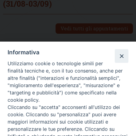
(31/08-03/09)
Vedi tutti gli appuntamenti
Informativa
DIOCESI SUBURBICARIA DI ALBANO
Utilizziamo cookie o tecnologie simili per
Contatti:
Tel.: 06.93268401 - Fax.: 06.9323844
finalità tecniche e, con il tuo consenso, anche per
E-mail:
curia@diocesidialbano.it
altre finalità ("interazioni e funzionalità semplici",
"miglioramento dell'esperienza", "misurazione" e
Orari:
dal Lunedì al Venerdì Ore: 9:00 - 13:00
"targeting e pubblicità") come specificato nella
cookie policy.
Orario ufficio Matrimoni:
Cliccando su "accetta" acconsenti all'utilizzo dei
Lunedì, Mercoledì e Venerdì, Ore 9:30 - 12:30
cookie. Cliccando su "personalizza" puoi avere
maggiori informazioni sui cookie utilizzati e
personalizzare le tue preferenze. Cliccando su