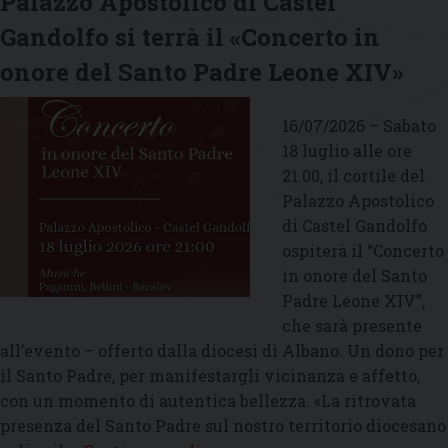
Palazzo Apostolico di Castel
n
p
Gandolfo si terrà il «Concerto in
la
onore del Santo Padre Leone XIV»
p
d
16/07/2026 – Sabato
V
18 luglio alle ore
21.00, il cortile del
Palazzo Apostolico
di Castel Gandolfo
ospiterà il “Concerto
in onore del Santo
Padre Leone XIV”,
che sarà presente
all’evento – offerto dalla diocesi di Albano. Un dono per
il Santo Padre, per manifestargli vicinanza e affetto,
con un momento di autentica bellezza. «La ritrovata
presenza del Santo Padre sul nostro territorio diocesano