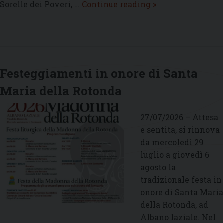
Il
Sorelle dei Poveri, …
Continue reading
»
vescovo
incontra
la
nuova
Madre
Festeggiamenti in onore di Santa
superiora
Maria della Rotonda
delle
Piccole
Sorelle
27/07/2026 – Attesa
dei
e sentita, si rinnova
Poveri
da mercoledì 29
di
luglio a giovedì 6
Marino
agosto la
tradizionale festa in
onore di Santa Maria
della Rotonda, ad
Albano laziale. Nel