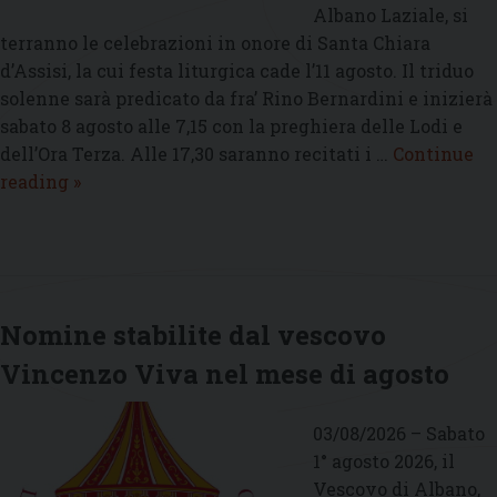
Albano Laziale, si
terranno le celebrazioni in onore di Santa Chiara
d’Assisi, la cui festa liturgica cade l’11 agosto. Il triduo
solenne sarà predicato da fra’ Rino Bernardini e inizierà
sabato 8 agosto alle 7,15 con la preghiera delle Lodi e
dell’Ora Terza. Alle 17,30 saranno recitati i …
Continue
Dall’8
reading
»
all’11
agosto
le
celebrazioni
per
Nomine stabilite dal vescovo
Santa
Vincenzo Viva nel mese di agosto
Chiara
di
Assisi
03/08/2026 – Sabato
1° agosto 2026, il
Vescovo di Albano,