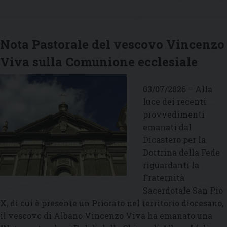
Santo
Padre
Leone
XIV»
Nota Pastorale del vescovo Vincenzo
Viva sulla Comunione ecclesiale
03/07/2026 – Alla
luce dei recenti
provvedimenti
emanati dal
Dicastero per la
Dottrina della Fede
riguardanti la
Fraternità
Sacerdotale San Pio
X, di cui è presente un Priorato nel territorio diocesano,
il vescovo di Albano Vincenzo Viva ha emanato una