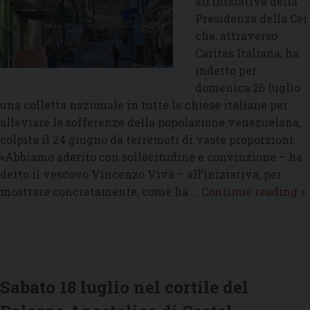
all’iniziativa della
Presidenza della Cei
che, attraverso
Caritas Italiana, ha
indetto per
domenica 26 luglio
una colletta nazionale in tutte le chiese italiane per
alleviare le sofferenze della popolazione venezuelana,
colpita il 24 giugno da terremoti di vaste proporzioni.
«Abbiamo aderito con sollecitudine e convinzione – ha
detto il vescovo Vincenzo Viva – all’iniziativa, per
L
mostrare concretamente, come ha …
Continue reading
»
C
d
A
a
al
Sabato 18 luglio nel cortile del
c