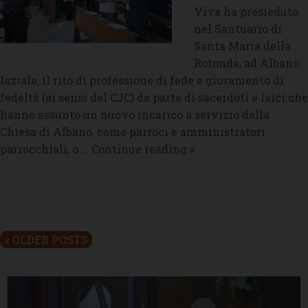
Viva ha presieduto
nel Santuario di
Santa Maria della
Rotonda, ad Albano
laziale, il rito di professione di fede e giuramento di
fedeltà (ai sensi del CJC) da parte di sacerdoti e laici che
hanno assunto un nuovo incarico a servizio della
Chiesa di Albano, come parroci e amministratori
Nel
parrocchiali, o …
Continue reading
»
Santuario
della
Rotonda
il
giuramento
P
«
OLDER POSTS
dei
o
nuovi
s
parroci
t
e