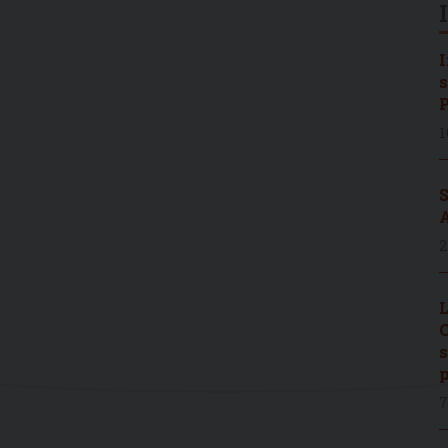
I
s
P
1
S
A
2
L
C
s
p
7