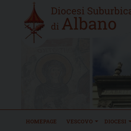
Skip
Home
to
new
content
HOMEPAGE
VESCOVO
DIOCESI