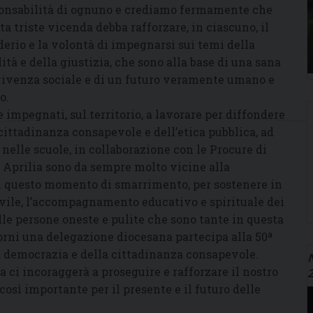
onsabilità di ognuno e crediamo fermamente che
ta triste vicenda debba rafforzare, in ciascuno, il
derio e la volontà di impegnarsi sui temi della
lità e della giustizia, che sono alla base di una sana
ivenza sociale e di un futuro veramente umano e
o.
mpegnati, sul territorio, a lavorare per diffondere
 cittadinanza consapevole e dell’etica pubblica, ad
 nelle scuole, in collaborazione con le Procure di
i Aprilia sono da sempre molto vicine alla
n questo momento di smarrimento, per sostenere in
 civile, l’accompagnamento educativo e spirituale dei
le persone oneste e pulite che sono tante in questa
iorni una delegazione diocesana partecipa alla 50ª
la democrazia e della cittadinanza consapevole.
N
 ci incoraggerà a proseguire e rafforzare il nostro
osì importante per il presente e il futuro delle