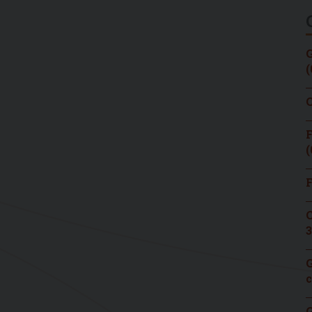
G
(
C
F
(
F
C
3
G
c
G