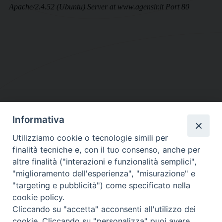
Informativa
DIOCESI SUBURBICARIA DI ALBANO
Utilizziamo cookie o tecnologie simili per
Contatti:
Tel.: 06.93268401 - Fax.: 06.9323844
finalità tecniche e, con il tuo consenso, anche per
E-mail:
curia@diocesidialbano.it
altre finalità ("interazioni e funzionalità semplici",
"miglioramento dell'esperienza", "misurazione" e
Orari:
dal Lunedì al Venerdì Ore: 9:00 - 13:00
"targeting e pubblicità") come specificato nella
cookie policy.
Orario ufficio Matrimoni:
Cliccando su "accetta" acconsenti all'utilizzo dei
Lunedì, Mercoledì e Venerdì, Ore 9:30 - 12:30
cookie. Cliccando su "personalizza" puoi avere