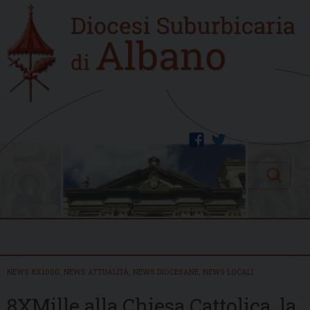
Skip
Home
to
new
content
facebook
twitter
Search
Menu
NEWS 8X1000
,
NEWS ATTUALITÀ
,
NEWS DIOCESANE
,
NEWS LOCALI
8XMille alla Chiesa Cattolica, la