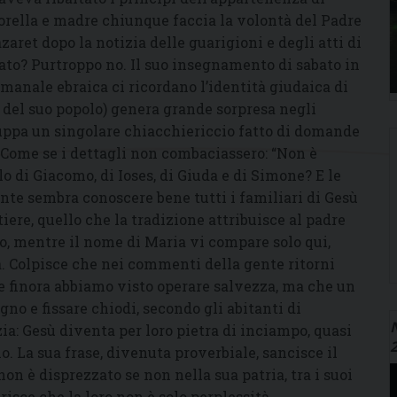
sorella e madre chiunque faccia la volontà del Padre
àzaret dopo la notizia delle guarigioni e degli atti di
ato? Purtroppo no. Il suo insegnamento di sabato in
imanale ebraica ci ricordano l’identità giudaica di
se del suo popolo) genera grande sorpresa negli
iluppa un singolare chiacchiericcio fatto di domande
a. Come se i dettagli non combaciassero: “Non è
ello di Giacomo, di Ioses, di Giuda e di Simone? E le
gente sembra conoscere bene tutti i familiari di Gesù
tiere, quello che la tradizione attribuisce al padre
, mentre il nome di Maria vi compare solo qui,
a. Colpisce che nei commenti della gente ritorni
e finora abbiamo visto operare salvezza, ma che un
no e fissare chiodi, secondo gli abitanti di
N
zia: Gesù diventa per loro pietra di inciampo, quasi
o. La sua frase, divenuta proverbiale, sancisce il
on è disprezzato se non nella sua patria, tra i suoi
iarisce che la loro non è solo perplessità