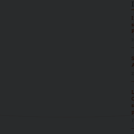
I
s
P
1
S
A
2
L
C
s
p
7