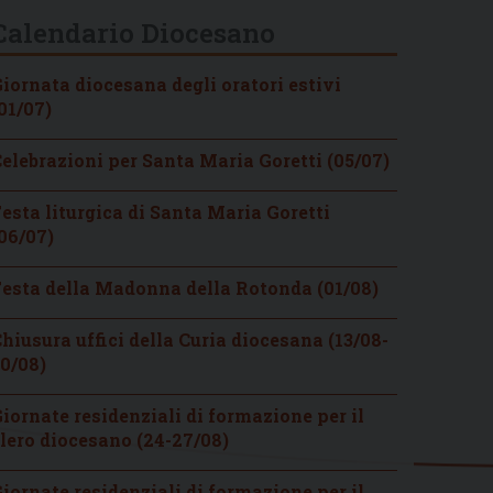
Calendario Diocesano
iornata diocesana degli oratori estivi
01/07)
elebrazioni per Santa Maria Goretti (05/07)
esta liturgica di Santa Maria Goretti
06/07)
esta della Madonna della Rotonda (01/08)
hiusura uffici della Curia diocesana (13/08-
0/08)
iornate residenziali di formazione per il
lero diocesano (24-27/08)
iornate residenziali di formazione per il