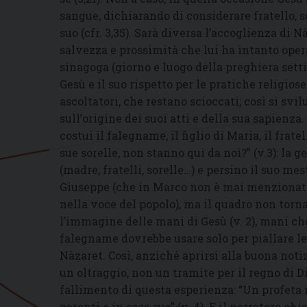
sangue, dichiarando di considerare fratello, 
suo (cfr. 3,35). Sarà diversa l’accoglienza di N
salvezza e prossimità che lui ha intanto oper
sinagoga (giorno e luogo della preghiera sett
Gesù e il suo rispetto per le pratiche religio
ascoltatori, che restano scioccati; così si sv
sull’origine dei suoi atti e della sua sapienz
costui il falegname, il figlio di Maria, il frat
sue sorelle, non stanno qui da noi?” (v.3): la 
(madre, fratelli, sorelle…) e persino il suo mes
Giuseppe (che in Marco non è mai menzionato
nella voce del popolo), ma il quadro non torn
l’immagine delle mani di Gesù (v. 2), mani ch
falegname dovrebbe usare solo per piallare leg
Nàzaret. Così, anziché aprirsi alla buona noti
un oltraggio, non un tramite per il regno di Di
fallimento di questa esperienza: “Un profeta n
parenti e in casa sua” (v. 4). E il narratore ch