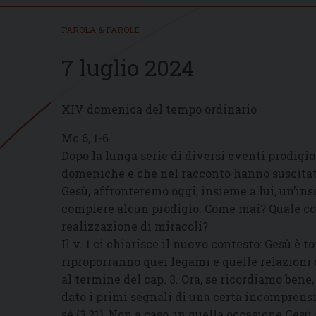
PAROLA & PAROLE
7 luglio 2024
XIV domenica del tempo ordinario
Mc 6, 1-6
Dopo la lunga serie di diversi eventi prodigi
domeniche e che nel racconto hanno suscitato,
Gesù, affronteremo oggi, insieme a lui, un’ins
compiere alcun prodigio. Come mai? Quale con
realizzazione di miracoli?
Il v. 1 ci chiarisce il nuovo contesto: Gesù è t
riproporranno quei legami e quelle relazioni 
al termine del cap. 3. Ora, se ricordiamo bene
dato i primi segnali di una certa incomprensi
sé (3,21). Non a caso, in quella occasione Gesù