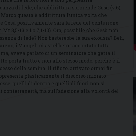
za di fede, che addirittura sorprende Gesù (v.6).
 Marco questa è addirittura l’unica volta che
e Gesù positivamente sarà la fede del centurione
. Mt 8,5-13 e Lc 7,1-10). Ora, possibile che Gesù non
ssenza di fede? Non basterebbe la sua exousia? Beh,
zareno, i Vangeli ci avrebbero raccontato tutta
ima, aveva parlato di un seminatore che getta il
 porta frutto e non allo stesso modo, perché è il
ccesso della semina. Il rifiuto, arrivato ormai fin
appresenta plasticamente il discorso iniziato
esse: quelli di dentro e quelli di fuori non si
i conterraneità, ma sull’adesione alla volontà del