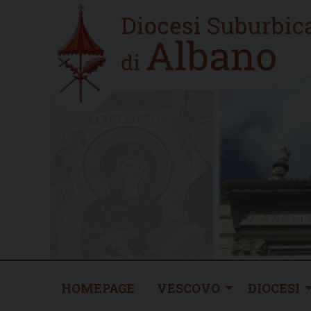
Skip
Home
to
new
content
HOMEPAGE
VESCOVO
DIOCESI