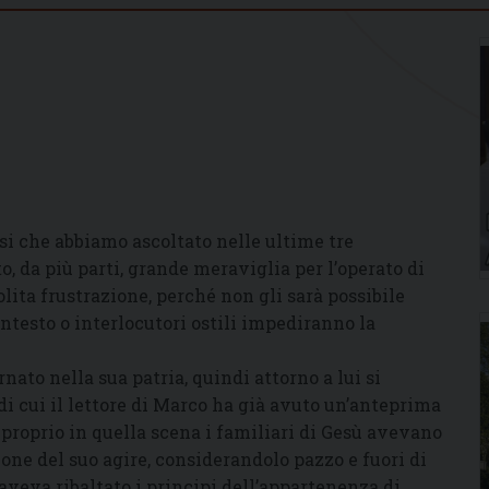
osi che abbiamo ascoltato nelle ultime tre
 da più parti, grande meraviglia per l’operato di
olita frustrazione, perché non gli sarà possibile
testo o interlocutori ostili impediranno la
ornato nella sua patria, quindi attorno a lui si
di cui il lettore di Marco ha già avuto un’anteprima
, proprio in quella scena i familiari di Gesù avevano
one del suo agire, considerandolo pazzo e fuori di
 aveva ribaltato i principi dell’appartenenza di