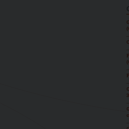
G
(
C
F
(
F
C
3
G
c
G