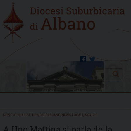
Skip
Home
to
new
content
facebook
twitter
Search
Menu
NEWS ATTUALITÀ
,
NEWS DIOCESANE
,
NEWS LOCALI
,
NOTIZIE
A Uno Mattina si parla della