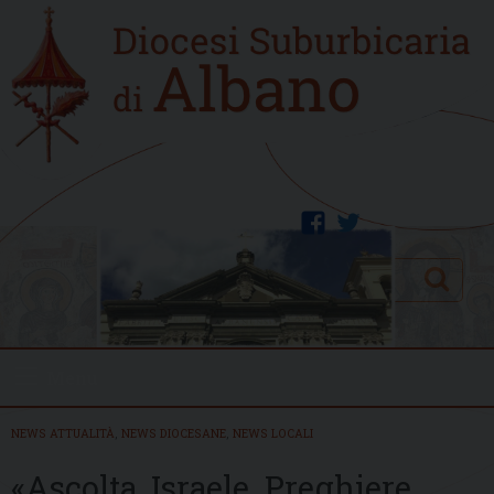
Skip
Home
to
new
content
facebook
twitter
Search
Menu
NEWS ATTUALITÀ
,
NEWS DIOCESANE
,
NEWS LOCALI
«Ascolta, Israele. Preghiere