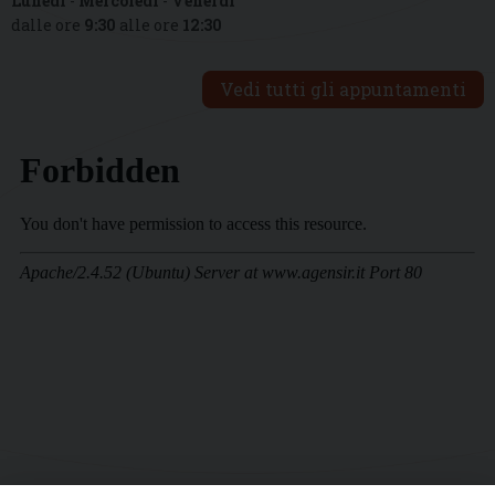
Lunedì
-
Mercoledì
-
Venerdì
dalle ore
9:30
alle ore
12:30
Vedi tutti gli appuntamenti