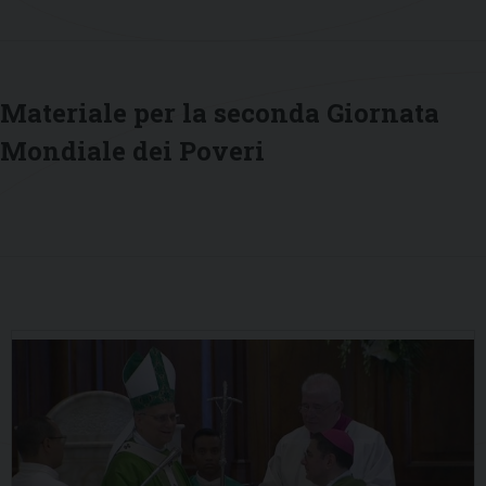
Materiale per la seconda Giornata
Mondiale dei Poveri
P
o
s
t
N
a