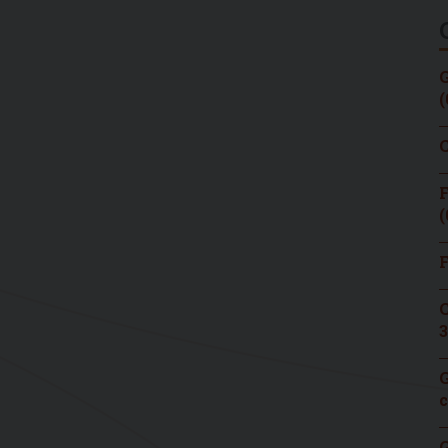
G
(
C
F
(
F
C
3
G
c
G