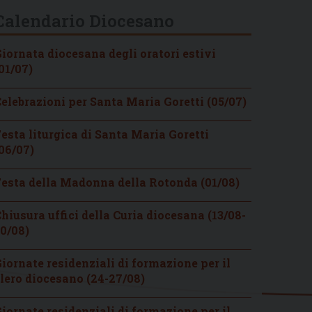
Calendario Diocesano
iornata diocesana degli oratori estivi
01/07)
elebrazioni per Santa Maria Goretti (05/07)
esta liturgica di Santa Maria Goretti
06/07)
esta della Madonna della Rotonda (01/08)
hiusura uffici della Curia diocesana (13/08-
0/08)
iornate residenziali di formazione per il
lero diocesano (24-27/08)
iornate residenziali di formazione per il