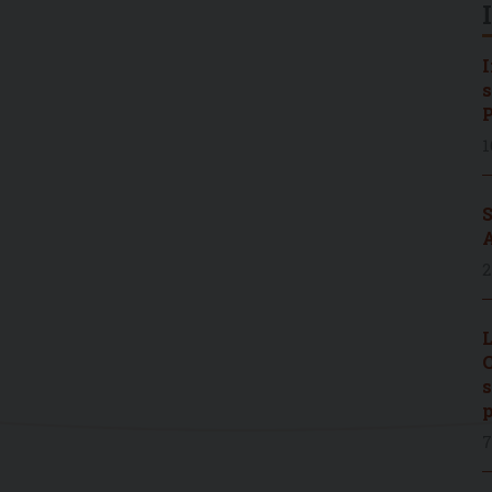
I
s
P
1
S
A
2
L
C
s
p
7