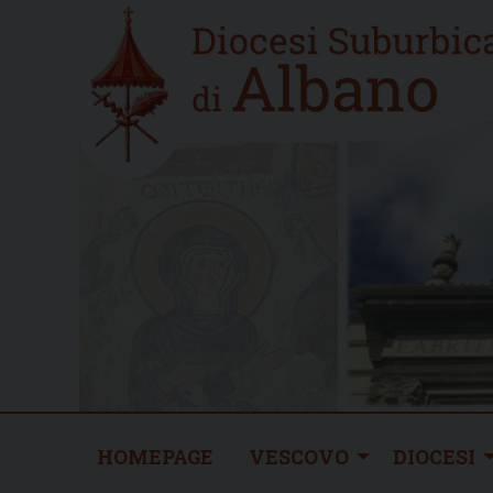
Skip
Home
to
new
content
HOMEPAGE
VESCOVO
DIOCESI