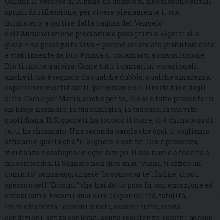
Quindi, il vescovo di Albano ha donato al neo diacono alcuni
spunti di riflessione, per vivere pienamente il suo
ministero, a partire dalla pagina del Vangelo
dell’Annunciazione proclamata poco prima: «Apriti alla
gioia – ha proseguito Viva – perché sei amato gratuitamente
e stabilmente da Dio. Prima di chiamarti a una missione,
Dio ti invita a gioire. Come tutti i cammini vocazionali,
anche il tuo è segnato da qualche dubbio, qualche amarezza,
esperienze mortificanti, percezione del limite tuo e degli
altri. Come per Maria, anche per te, Dio si è fatto presente in
un luogo normale, la tua famiglia, la tua casa, la tua vita
quotidiana. Il Signore ti ha toccato il cuore, si è chinato su di
te, ti ha chiamato. Una seconda parola che oggi ti vogliamo
affidare è quella che “il Signore è con te”. Dio è presenza,
vicinanza e sostegno in ogni tempo. Il suo nome è fedeltà e
misericordia. Il Signore non dice mai “Vieni, ti affido un
compito” senza aggiungere “io sono con te”. Infine, ripeti
spesso quell’“Eccomi” che hai detto poco fa, con emozione ed
entusiasmo. Eccomi vuol dire disponibilità, totalità,
immediatezza: “eccomi subito, eccomi tutto, senza
condizioni, senza conteggi, senza resistenze; eccomi adesso