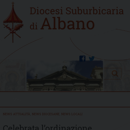
Skip
Home
to
new
content
facebook
twitter
Search
Menu
NEWS ATTUALITÀ
,
NEWS DIOCESANE
,
NEWS LOCALI
Celebrata l’ordinazione