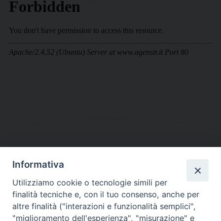
Informativa
DIOCESI SUBURBICARIA DI ALBANO
Utilizziamo cookie o tecnologie simili per
Contatti:
Tel.: 06.93268401 - Fax.: 06.9323844
finalità tecniche e, con il tuo consenso, anche per
E-mail:
curia@diocesidialbano.it
altre finalità ("interazioni e funzionalità semplici",
"miglioramento dell'esperienza", "misurazione" e