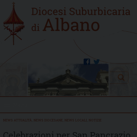
Skip
Home
to
new
content
facebook
twitter
Search
Menu
NEWS ATTUALITÀ
,
NEWS DIOCESANE
,
NEWS LOCALI
,
NOTIZIE
Celebrazioni per San Pancrazio