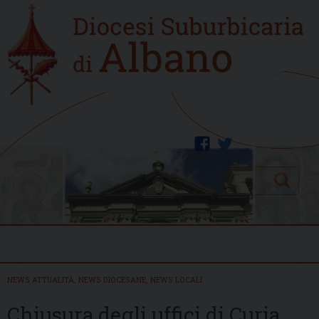
Skip
Home
to
new
content
facebook
twitter
Search
Menu
NEWS ATTUALITÀ
,
NEWS DIOCESANE
,
NEWS LOCALI
Chiusura degli uffici di Curia