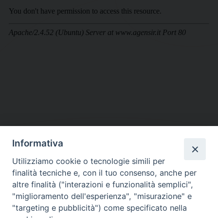
Informativa
DIOCESI SUBURBICARIA DI ALBANO
Utilizziamo cookie o tecnologie simili per
Contatti:
Tel.: 06.93268401 - Fax.: 06.9323844
finalità tecniche e, con il tuo consenso, anche per
E-mail:
curia@diocesidialbano.it
altre finalità ("interazioni e funzionalità semplici",
"miglioramento dell'esperienza", "misurazione" e
Orari:
dal Lunedì al Venerdì Ore: 9:00 - 13:00
"targeting e pubblicità") come specificato nella