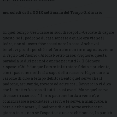
mercoledì della XXIX settimana del Tempo Ordinario
In quel tempo, Gesù disse ai suoi discepoli: «Cercate di capire
questo: se il padrone di casa sapesse a quale ora viene il
ladro, non si lascerebbe scassinare la casa. Anche voi
tenetevi pronti perché, nell’ora che non immaginate, viene
il Figlio dell’uomo». Allora Pietro disse: «Signore, questa
parabola la dici per noi o anche per tutti?». Il Signore
rispose: «Chi è dunque l’amministratore fidato e prudente,
che il padrone metterà a capo della sua servitù per dare la
razione di cibo a tempo debito? Beato quel servo che il
padrone, arrivando, troverà ad agire così. Davvero io vi dico
che lo metterà a capo di tutti i suoi averi. Ma se quel servo
dicesse in cuor suo: “Il mio padrone tarda a venire”, e
cominciasse a percuotere i servi e le serve, a mangiare, a
bere e a ubriacarsi, il padrone di quel servo arriverà un
giorno in cui non se l’aspetta e a un’ora che non sa, lo punirà