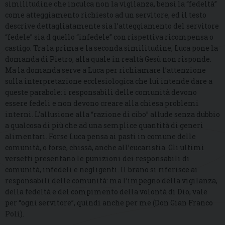
similitudine che inculca non la vigilanza, bensì la “fedeltà”
come atteggiamento richiesto ad un servitore, ed il testo
descrive dettagliatamente sia l’atteggiamento del servitore
“fedele” sia d quello “infedele” con rispettiva ricompensa o
castigo. Tra la prima e la seconda similitudine, Luca pone la
domanda di Pietro, alla quale in realtà Gesù non risponde.
Ma la domanda serve a Luca per richiamare l’attenzione
sulla interpretazione ecclesiologica che lui intende dare a
queste parabole: i responsabili delle comunità devono
essere fedeli e non devono creare alla chiesa problemi
interni. L’allusione alla “razione di cibo” allude senza dubbio
a qualcosa di più che ad una semplice quantità di generi
alimentari. Forse Luca pensa ai pasti in comune delle
comunità, o forse, chissà, anche all’eucaristia. Gli ultimi
versetti presentano le punizioni dei responsabili di
comunità, infedeli e negligenti. Il brano si riferisce ai
responsabili delle comunità: ma l’impegno della vigilanza,
della fedeltà e del compimento della volontà di Dio, vale
per “ogni servitore”, quindi anche per me (Don Gian Franco
Poli).