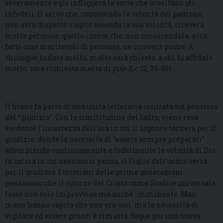
severamente e gli infliggerà la sorte che meritano gli
infedeli. Il servo che, conoscendo la volontà del padrone,
non avrà disposto o agito secondo la sua volontà, riceverà
molte percosse; quello invece che, non conoscendola, avrà
fatto cose meritevoli di percosse, ne riceverà poche. A
chiunque fu dato molto, molto sarà chiesto; a chi fu affidato
molto, sarà richiesto molto di più» (Lc 12, 39-48).
Il brano fa parte di una unità letteraria centrata sul pensiero
del “giudizio”. Con la similitudine del ladro, viene resa
evidente l’incertezza dell’ora in cui il Signore tornerà per il
giudizio: donde la necessità di “essere sempre preparati”
adempiendo continuamente e fedelmente la volontà di Dio.
In un’ora in cui nessuno ci pensa, il Figlio dell’uomo verrà
per il giudizio. I cristiani delle prime generazioni
pensavano che il ritorno del Cristo come Giudice universale,
fosse non solo improvviso ma anche imminente. Man
mano hanno capito che non era così, ma la necessità di
vigilare ed essere pronti è rimasta. Segue poi una nuova