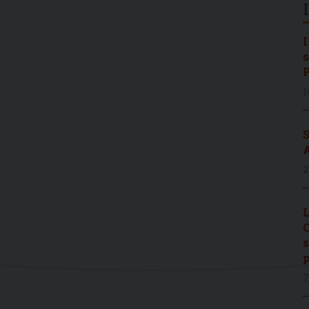
I
s
P
1
S
A
2
L
C
s
p
7