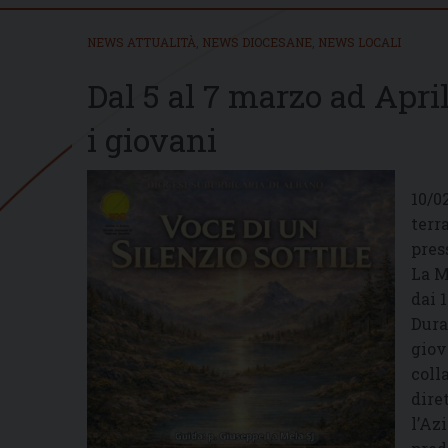
NEWS ATTUALITÀ
,
NEWS DIOCESANE
,
NEWS LOCALI
Dal 5 al 7 marzo ad Aprili
i giovani
10/0
terra
pres
La M
dai 1
Dura
giov
coll
dire
l’Az