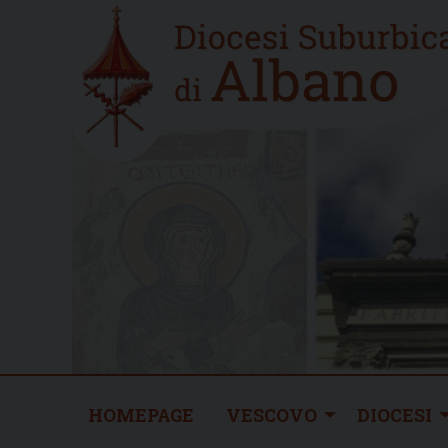
Skip
Home
to
new
content
HOMEPAGE
VESCOVO
DIOCESI