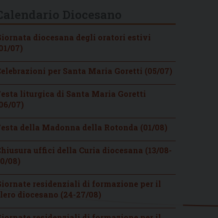
Calendario Diocesano
iornata diocesana degli oratori estivi
01/07)
elebrazioni per Santa Maria Goretti (05/07)
esta liturgica di Santa Maria Goretti
06/07)
esta della Madonna della Rotonda (01/08)
hiusura uffici della Curia diocesana (13/08-
0/08)
iornate residenziali di formazione per il
lero diocesano (24-27/08)
iornate residenziali di formazione per il