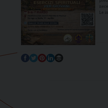
pred
nece
Le i