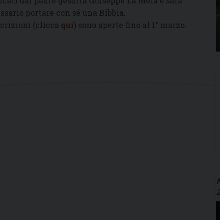
icati dal padre gesuita Giuseppe La Mela e sarà
ssario portare con sé una Bibbia.
scrizioni (clicca
qui
) sono aperte fino al 1° marzo.
N