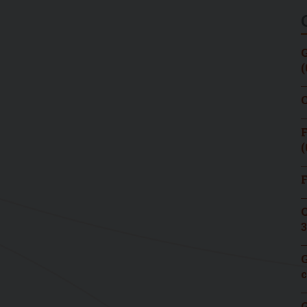
G
(
C
F
(
F
C
3
G
c
G