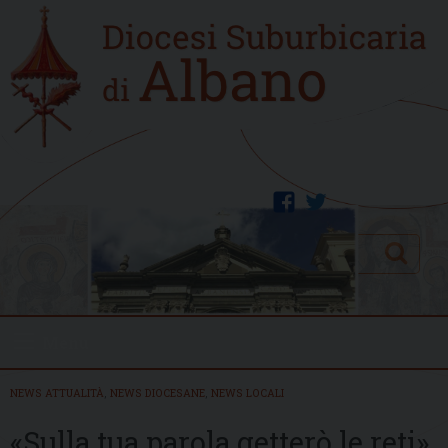
Skip
Home
to
new
content
facebook
twitter
Search
Menu
NEWS ATTUALITÀ
,
NEWS DIOCESANE
,
NEWS LOCALI
«Sulla tua parola getterò le reti»,