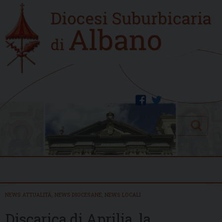
Skip
Home
to
new
content
facebook
twitter
Search
Menu
NEWS ATTUALITÀ
,
NEWS DIOCESANE
,
NEWS LOCALI
Discarica di Aprilia, la