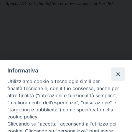
Informativa
DIOCESI SUBURBICARIA DI ALBANO
Utilizziamo cookie o tecnologie simili per
Contatti:
Tel.: 06.93268401 - Fax.: 06.9323844
finalità tecniche e, con il tuo consenso, anche per
E-mail:
curia@diocesidialbano.it
altre finalità ("interazioni e funzionalità semplici",
"miglioramento dell'esperienza", "misurazione" e
Orari:
dal Lunedì al Venerdì Ore: 9:00 - 13:00
"targeting e pubblicità") come specificato nella
cookie policy.
Orario ufficio Matrimoni:
Cliccando su "accetta" acconsenti all'utilizzo dei
Lunedì, Mercoledì e Venerdì, Ore 9:30 - 12:30
cookie. Cliccando su "personalizza" puoi avere