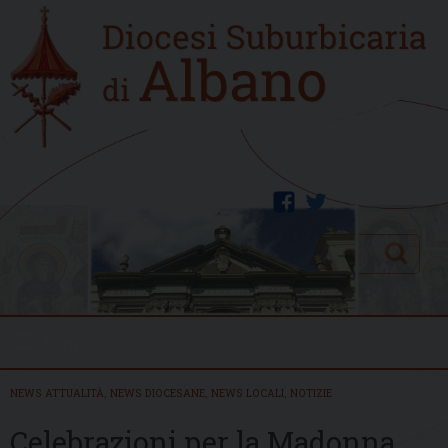
Skip
Home
to
new
content
facebook
twitter
Search
Menu
NEWS ATTUALITÀ
,
NEWS DIOCESANE
,
NEWS LOCALI
,
NOTIZIE
Celebrazioni per la Madonna