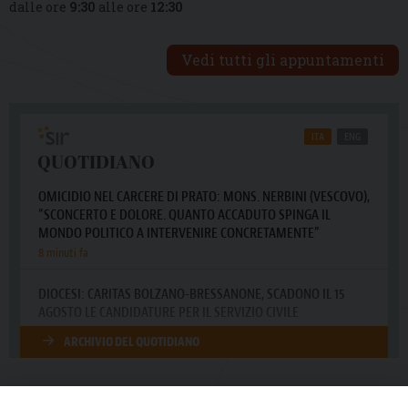
dalle ore
9:30
alle ore
12:30
Vedi tutti gli appuntamenti