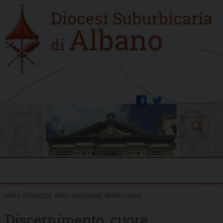
Skip
Home
to
new
content
facebook
twitter
Search
Menu
NEWS ATTUALITÀ
,
NEWS DIOCESANE
,
NEWS LOCALI
Discernimento, cuore