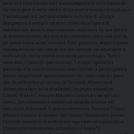
anno si è identificato nell’accompagnare lo stile capace di
far emergere il volto adulto delle nostre comunità cristiane.
L’accompagnare, per non scadere in forme di allegra
compagnia, è sempre caratterizzato da un’opera di
valutazione, ascolto, osservazione, confronto. In una parola:
di discernimento, che non è da intendere come una novità,
un nuovo tema su cui lavorare. Esso, piuttosto, segna il passo
consequenziale del cammino che intende far emergere il
volto adulto della nostre comunità parrocchiali». Tutti i
sacerdoti, i Consigli parrocchiali, i singoli operatori
pastorali e le realtà ecclesiali sono invitati a partecipare a
questo importante appuntamento che indirizzerà i passi
che da settembre prossimo la Chiesa di Albano sarà
chiamata a fare sulla strada dell’impegno educativo.
Lunedì 19 sarà il vescovo Marcello Semeraro ad aprire i
lavori, introducendo e contestualizzando il tema nel
cammino diocesano. Il giorno successivo, Rosanna Virgili,
biblista docente di esegesi dell’Antico Testamento presso
l’Istituto teologico marchigiano aggregato alla pontificia
Università Lateranense, introdurrà il tema “Il