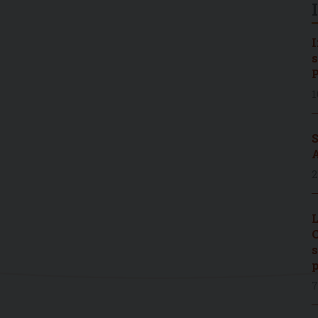
I
s
P
1
S
A
2
L
C
s
p
7