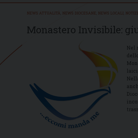
NEWS ATTUALITÀ
,
NEWS DIOCESANE
,
NEWS LOCALI
,
NOTIZ
Monastero Invisibile: gi
Nel 
dell
Mona
laic
Nell
anch
Dioc
inco
tras