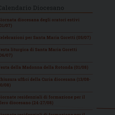
Calendario Diocesano
iornata diocesana degli oratori estivi
01/07)
elebrazioni per Santa Maria Goretti (05/07)
esta liturgica di Santa Maria Goretti
06/07)
esta della Madonna della Rotonda (01/08)
hiusura uffici della Curia diocesana (13/08-
0/08)
iornate residenziali di formazione per il
lero diocesano (24-27/08)
iornate residenziali di formazione per il