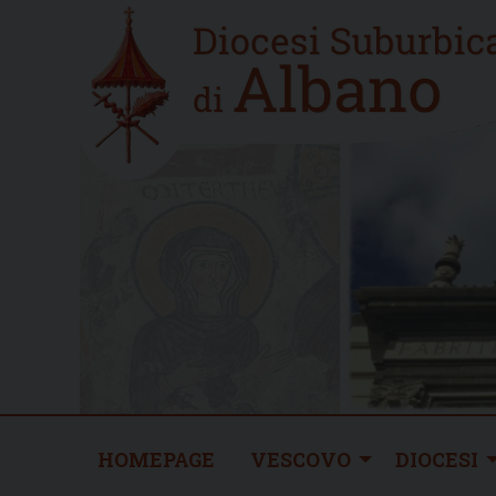
Skip
Home
to
new
content
HOMEPAGE
VESCOVO
DIOCESI