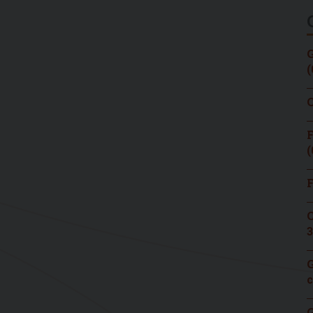
G
(
C
F
(
F
C
3
G
c
G