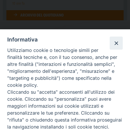
Informativa
DIOCESI SUBURBICARIA DI ALBANO
Utilizziamo cookie o tecnologie simili per
Contatti:
Tel.: 06.93268401 - Fax.: 06.9323844
finalità tecniche e, con il tuo consenso, anche per
E-mail:
curia@diocesidialbano.it
altre finalità ("interazioni e funzionalità semplici",
"miglioramento dell'esperienza", "misurazione" e
Orari:
dal Lunedì al Venerdì Ore: 9:00 - 13:00
"targeting e pubblicità") come specificato nella
cookie policy.
Orario ufficio Matrimoni:
Cliccando su "accetta" acconsenti all'utilizzo dei
Lunedì, Mercoledì e Venerdì, Ore 9:30 - 12:30
cookie. Cliccando su "personalizza" puoi avere
maggiori informazioni sui cookie utilizzati e
personalizzare le tue preferenze. Cliccando su
"rifiuta" o chiudendo questa informativa proseguirai
Diocesi Suburbicaria di Albano
la navigazione installando i soli cookie tecnici.
Copyright © 2021