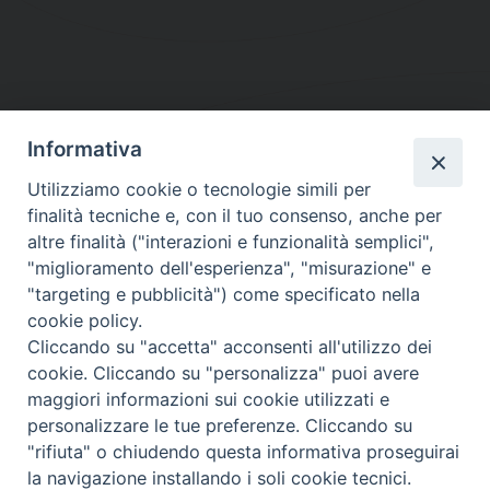
Informativa
DIOCESI SUBURBICARIA DI ALBANO
Utilizziamo cookie o tecnologie simili per
Contatti:
Tel.: 06.93268401 - Fax.: 06.9323844
finalità tecniche e, con il tuo consenso, anche per
E-mail:
curia@diocesidialbano.it
altre finalità ("interazioni e funzionalità semplici",
"miglioramento dell'esperienza", "misurazione" e
Orari:
dal Lunedì al Venerdì Ore: 9:00 - 13:00
"targeting e pubblicità") come specificato nella
cookie policy.
Orario ufficio Matrimoni:
Cliccando su "accetta" acconsenti all'utilizzo dei
Lunedì, Mercoledì e Venerdì, Ore 9:30 - 12:30
cookie. Cliccando su "personalizza" puoi avere
maggiori informazioni sui cookie utilizzati e
personalizzare le tue preferenze. Cliccando su
"rifiuta" o chiudendo questa informativa proseguirai
Diocesi Suburbicaria di Albano
la navigazione installando i soli cookie tecnici.
Copyright © 2021