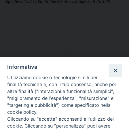
Informativa
DIOCESI SUBURBICARIA DI ALBANO
Utilizziamo cookie o tecnologie simili per
Contatti:
Tel.: 06.93268401 - Fax.: 06.9323844
finalità tecniche e, con il tuo consenso, anche per
E-mail:
curia@diocesidialbano.it
altre finalità ("interazioni e funzionalità semplici",
"miglioramento dell'esperienza", "misurazione" e
Orari:
dal Lunedì al Venerdì Ore: 9:00 - 13:00
"targeting e pubblicità") come specificato nella
cookie policy.
Orario ufficio Matrimoni:
Cliccando su "accetta" acconsenti all'utilizzo dei
Lunedì, Mercoledì e Venerdì, Ore 9:30 - 12:30
cookie. Cliccando su "personalizza" puoi avere