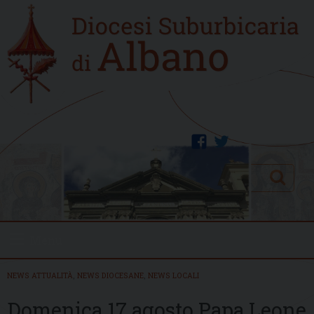
Skip
Home
to
new
content
facebook
twitter
Search
Menu
NEWS ATTUALITÀ
,
NEWS DIOCESANE
,
NEWS LOCALI
Domenica 17 agosto Papa Leone