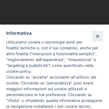
Informativa
DIOCESI SUBURBICARIA DI ALBANO
Utilizziamo cookie o tecnologie simili per
Contatti:
Tel.: 06.93268401 - Fax.: 06.9323844
finalità tecniche e, con il tuo consenso, anche per
E-mail:
curia@diocesidialbano.it
altre finalità ("interazioni e funzionalità semplici",
"miglioramento dell'esperienza", "misurazione" e
Orari:
dal Lunedì al Venerdì Ore: 9:00 - 13:00
"targeting e pubblicità") come specificato nella
cookie policy.
Orario ufficio Matrimoni:
Cliccando su "accetta" acconsenti all'utilizzo dei
Lunedì, Mercoledì e Venerdì, Ore 9:30 - 12:30
cookie. Cliccando su "personalizza" puoi avere
maggiori informazioni sui cookie utilizzati e
personalizzare le tue preferenze. Cliccando su
"rifiuta" o chiudendo questa informativa proseguirai
Diocesi Suburbicaria di Albano
la navigazione installando i soli cookie tecnici.
Copyright © 2021