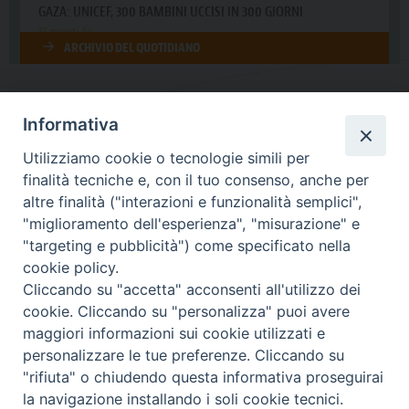
Informativa
DIOCESI SUBURBICARIA DI ALBANO
Utilizziamo cookie o tecnologie simili per
Contatti:
Tel.: 06.93268401 - Fax.: 06.9323844
finalità tecniche e, con il tuo consenso, anche per
E-mail:
curia@diocesidialbano.it
altre finalità ("interazioni e funzionalità semplici",
"miglioramento dell'esperienza", "misurazione" e
Orari:
dal Lunedì al Venerdì Ore: 9:00 - 13:00
"targeting e pubblicità") come specificato nella
cookie policy.
Orario ufficio Matrimoni:
Cliccando su "accetta" acconsenti all'utilizzo dei
Lunedì, Mercoledì e Venerdì, Ore 9:30 - 12:30
cookie. Cliccando su "personalizza" puoi avere
maggiori informazioni sui cookie utilizzati e
personalizzare le tue preferenze. Cliccando su
"rifiuta" o chiudendo questa informativa proseguirai
Diocesi Suburbicaria di Albano
la navigazione installando i soli cookie tecnici.
Copyright © 2021