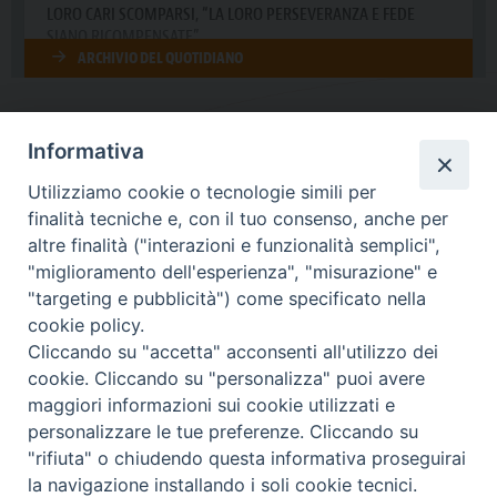
Informativa
DIOCESI SUBURBICARIA DI ALBANO
Utilizziamo cookie o tecnologie simili per
Contatti:
Tel.: 06.93268401 - Fax.: 06.9323844
finalità tecniche e, con il tuo consenso, anche per
E-mail:
curia@diocesidialbano.it
altre finalità ("interazioni e funzionalità semplici",
"miglioramento dell'esperienza", "misurazione" e
Orari:
dal Lunedì al Venerdì Ore: 9:00 - 13:00
"targeting e pubblicità") come specificato nella
cookie policy.
Orario ufficio Matrimoni:
Cliccando su "accetta" acconsenti all'utilizzo dei
Lunedì, Mercoledì e Venerdì, Ore 9:30 - 12:30
cookie. Cliccando su "personalizza" puoi avere
maggiori informazioni sui cookie utilizzati e
personalizzare le tue preferenze. Cliccando su
"rifiuta" o chiudendo questa informativa proseguirai
Diocesi Suburbicaria di Albano
la navigazione installando i soli cookie tecnici.
Copyright © 2021