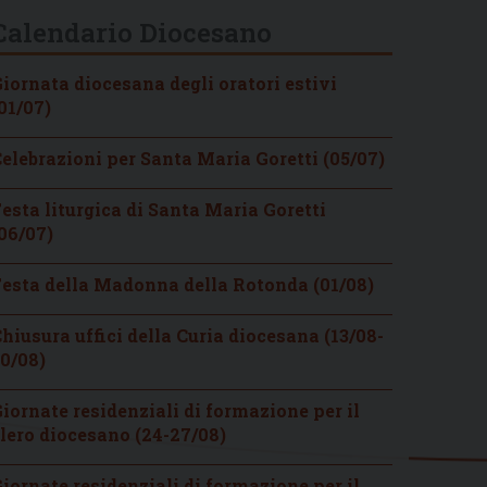
Calendario Diocesano
iornata diocesana degli oratori estivi
01/07)
elebrazioni per Santa Maria Goretti (05/07)
esta liturgica di Santa Maria Goretti
06/07)
esta della Madonna della Rotonda (01/08)
hiusura uffici della Curia diocesana (13/08-
0/08)
iornate residenziali di formazione per il
lero diocesano (24-27/08)
iornate residenziali di formazione per il