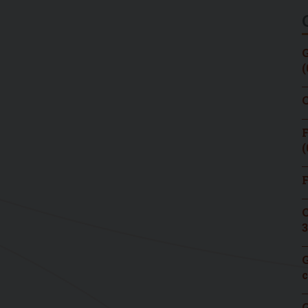
G
(
C
F
(
F
C
3
G
c
G