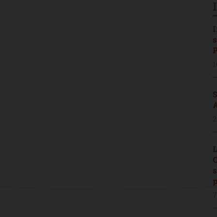
I
s
P
1
S
A
2
L
C
s
p
7