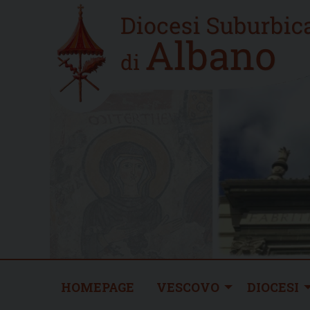
Skip
Home
to
new
content
HOMEPAGE
VESCOVO
DIOCESI