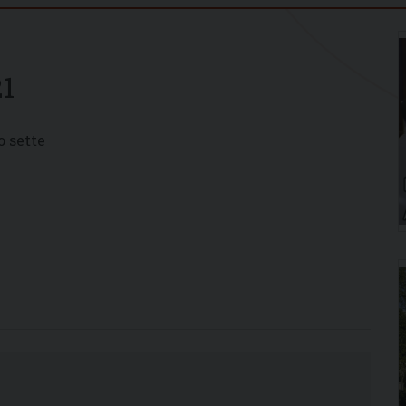
1
o sette