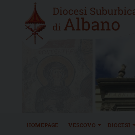
Skip
Home
to
new
content
HOMEPAGE
VESCOVO
DIOCESI