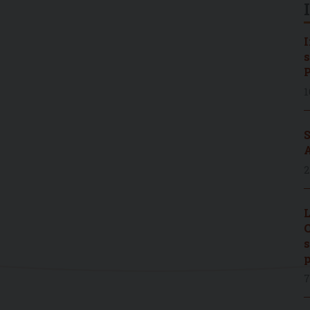
I
s
P
1
S
A
2
L
C
s
p
7