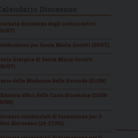
Calendario Diocesano
iornata diocesana degli oratori estivi
01/07)
elebrazioni per Santa Maria Goretti (05/07)
esta liturgica di Santa Maria Goretti
06/07)
esta della Madonna della Rotonda (01/08)
hiusura uffici della Curia diocesana (13/08-
0/08)
iornate residenziali di formazione per il
lero diocesano (24-27/08)
iornate residenziali di formazione per il