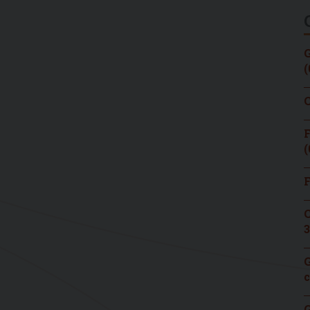
G
(
C
F
(
F
C
3
G
c
G