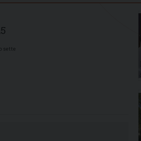
25
o sette