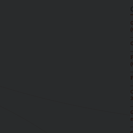
G
(
C
F
(
F
C
3
G
c
G