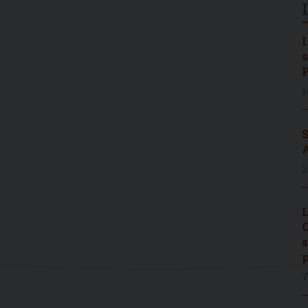
I
s
P
1
S
A
2
L
C
s
p
7