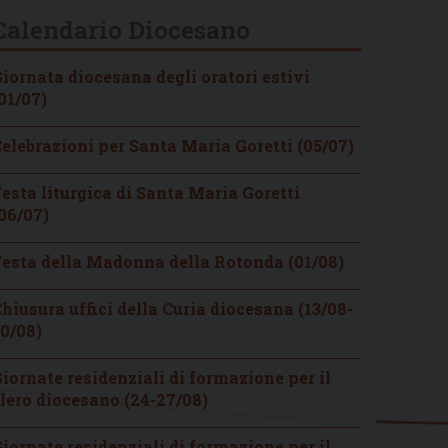
Calendario Diocesano
iornata diocesana degli oratori estivi
01/07)
elebrazioni per Santa Maria Goretti (05/07)
esta liturgica di Santa Maria Goretti
06/07)
esta della Madonna della Rotonda (01/08)
hiusura uffici della Curia diocesana (13/08-
0/08)
iornate residenziali di formazione per il
lero diocesano (24-27/08)
iornate residenziali di formazione per il