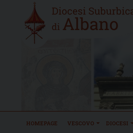
Skip
Home
to
new
content
HOMEPAGE
VESCOVO
DIOCESI