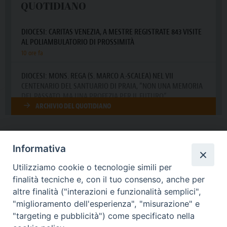
Informativa
DIOCESI SUBURBICARIA DI ALBANO
Utilizziamo cookie o tecnologie simili per
Contatti:
Tel.: 06.93268401 - Fax.: 06.9323844
finalità tecniche e, con il tuo consenso, anche per
E-mail:
curia@diocesidialbano.it
altre finalità ("interazioni e funzionalità semplici",
"miglioramento dell'esperienza", "misurazione" e
Orari:
dal Lunedì al Venerdì Ore: 9:00 - 13:00
"targeting e pubblicità") come specificato nella