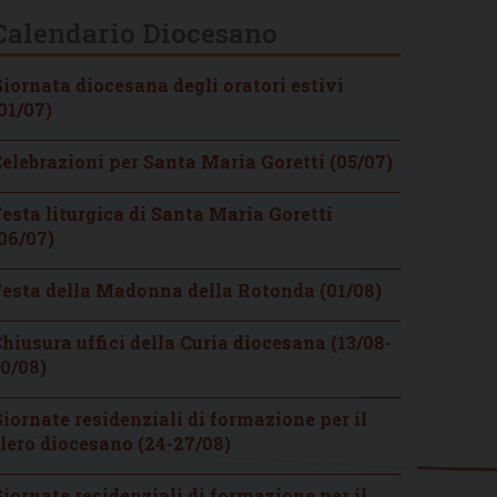
Calendario Diocesano
iornata diocesana degli oratori estivi
01/07)
elebrazioni per Santa Maria Goretti (05/07)
esta liturgica di Santa Maria Goretti
06/07)
esta della Madonna della Rotonda (01/08)
hiusura uffici della Curia diocesana (13/08-
0/08)
iornate residenziali di formazione per il
lero diocesano (24-27/08)
iornate residenziali di formazione per il