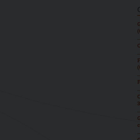
G
(
C
F
(
F
C
3
G
c
G