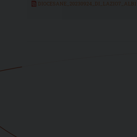
DIOCESANE_20230924_DI_LAZIO7_ALB1