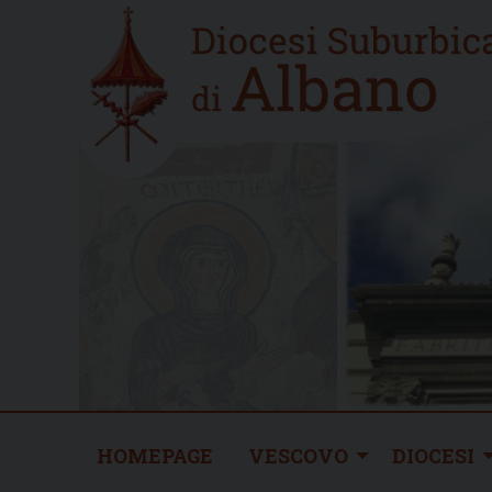
Skip
Home
to
new
content
HOMEPAGE
VESCOVO
DIOCESI