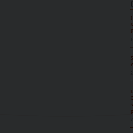
I
s
P
1
S
A
2
L
C
s
p
7