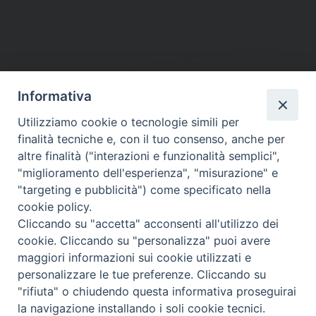
Informativa
DIOCESI SUBURBICARIA DI ALBANO
Utilizziamo cookie o tecnologie simili per
Contatti:
Tel.: 06.93268401 - Fax.: 06.9323844
finalità tecniche e, con il tuo consenso, anche per
E-mail:
curia@diocesidialbano.it
altre finalità ("interazioni e funzionalità semplici",
"miglioramento dell'esperienza", "misurazione" e
Orari:
dal Lunedì al Venerdì Ore: 9:00 - 13:00
"targeting e pubblicità") come specificato nella
cookie policy.
Orario ufficio Matrimoni:
Cliccando su "accetta" acconsenti all'utilizzo dei
Lunedì, Mercoledì e Venerdì, Ore 9:30 - 12:30
cookie. Cliccando su "personalizza" puoi avere
maggiori informazioni sui cookie utilizzati e
personalizzare le tue preferenze. Cliccando su
"rifiuta" o chiudendo questa informativa proseguirai
Diocesi Suburbicaria di Albano
la navigazione installando i soli cookie tecnici.
Copyright © 2021