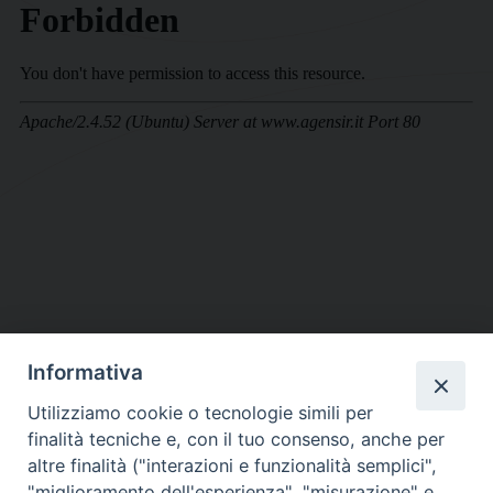
Informativa
DIOCESI SUBURBICARIA DI ALBANO
Utilizziamo cookie o tecnologie simili per
Contatti:
Tel.: 06.93268401 - Fax.: 06.9323844
finalità tecniche e, con il tuo consenso, anche per
E-mail:
curia@diocesidialbano.it
altre finalità ("interazioni e funzionalità semplici",
"miglioramento dell'esperienza", "misurazione" e