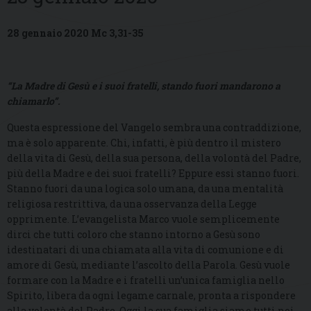
28 gennaio 2020 Mc 3,31-35
“La Madre di Gesù e i suoi fratelli, stando fuori mandarono a
chiamarlo”.
Questa espressione del Vangelo sembra una contraddizione,
ma è solo apparente. Chi, infatti, è più dentro il mistero
della vita di Gesù, della sua persona, della volontà del Padre,
più della Madre e dei suoi fratelli? Eppure essi stanno fuori.
Stanno fuori da una logica solo umana, da una mentalità
religiosa restrittiva, da una osservanza della Legge
opprimente. L’evangelista Marco vuole semplicemente
dirci che tutti coloro che stanno intorno a Gesù sono
idestinatari di una chiamata alla vita di comunione e di
amore di Gesù, mediante l’ascolto della Parola. Gesù vuole
formare con la Madre e i fratelli un’unica famiglia nello
Spirito, libera da ogni legame carnale, pronta a rispondere
alla volontà del Padre. Oggi la sua famiglia siamo tutti noi,