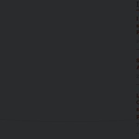
I
s
P
1
S
A
2
L
C
s
p
7