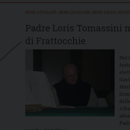
NEWS ATTUALITÀ
,
NEWS DIOCESANE
,
NEWS LOCALI
,
NOTIZ
Padre Loris Tomassini 
di Frattocchie
Nel 
fest
elet
Sant
Mari
Dome
dell
Alba
abba
Padr