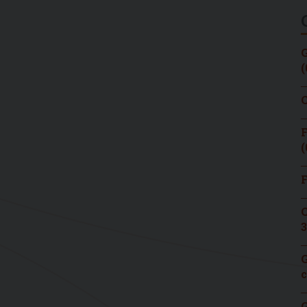
G
(
C
F
(
F
C
3
G
c
G