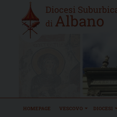
Skip
Home
to
new
content
HOMEPAGE
VESCOVO
DIOCESI