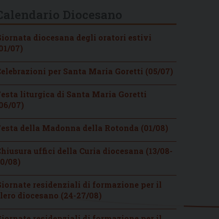
Calendario Diocesano
iornata diocesana degli oratori estivi
01/07)
elebrazioni per Santa Maria Goretti (05/07)
esta liturgica di Santa Maria Goretti
06/07)
esta della Madonna della Rotonda (01/08)
hiusura uffici della Curia diocesana (13/08-
0/08)
iornate residenziali di formazione per il
lero diocesano (24-27/08)
iornate residenziali di formazione per il