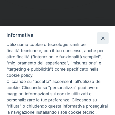
Informativa
DIOCESI SUBURBICARIA DI ALBANO
Utilizziamo cookie o tecnologie simili per
Contatti:
Tel.: 06.93268401 - Fax.: 06.9323844
finalità tecniche e, con il tuo consenso, anche per
E-mail:
curia@diocesidialbano.it
altre finalità ("interazioni e funzionalità semplici",
"miglioramento dell'esperienza", "misurazione" e
Orari:
dal Lunedì al Venerdì Ore: 9:00 - 13:00
"targeting e pubblicità") come specificato nella
cookie policy.
Orario ufficio Matrimoni:
Cliccando su "accetta" acconsenti all'utilizzo dei
Lunedì, Mercoledì e Venerdì, Ore 9:30 - 12:30
cookie. Cliccando su "personalizza" puoi avere
maggiori informazioni sui cookie utilizzati e
personalizzare le tue preferenze. Cliccando su
"rifiuta" o chiudendo questa informativa proseguirai
Diocesi Suburbicaria di Albano
la navigazione installando i soli cookie tecnici.
Copyright © 2021