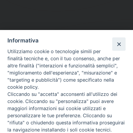
Informativa
DIOCESI SUBURBICARIA DI ALBANO
Utilizziamo cookie o tecnologie simili per
Contatti:
Tel.: 06.93268401 - Fax.: 06.9323844
finalità tecniche e, con il tuo consenso, anche per
E-mail:
curia@diocesidialbano.it
altre finalità ("interazioni e funzionalità semplici",
"miglioramento dell'esperienza", "misurazione" e
Orari:
dal Lunedì al Venerdì Ore: 9:00 - 13:00
"targeting e pubblicità") come specificato nella
cookie policy.
Orario ufficio Matrimoni:
Cliccando su "accetta" acconsenti all'utilizzo dei
Lunedì, Mercoledì e Venerdì, Ore 9:30 - 12:30
cookie. Cliccando su "personalizza" puoi avere
maggiori informazioni sui cookie utilizzati e
personalizzare le tue preferenze. Cliccando su
"rifiuta" o chiudendo questa informativa proseguirai
Diocesi Suburbicaria di Albano
la navigazione installando i soli cookie tecnici.
Copyright © 2021