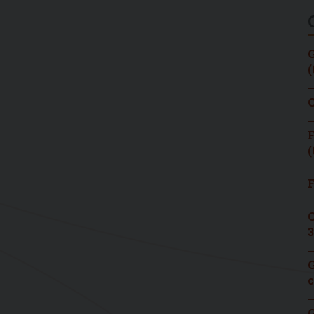
G
(
C
F
(
F
C
3
G
c
G