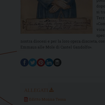
pien
dopo
si t
Terz
«Com
vica
spec
nostra diocesi e per la loro opera discreta, co
Emmaus alle Mole di Castel Gandolfo».
Editto Monna Tessa