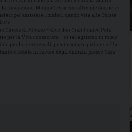
a attività, e uno dei più antichi d’Europa. Subito
 la fondazione, Monna Tessa con altre pie donne vi
rasferì per assistere i malati, dando vita alle Oblate
iarie.
e Chiesa di Albano – dice don Gian Franco Poli,
rio per la Vita consacrata – ci rallegriamo in modo
iale per la presenza di questa congregazione nella
stante e fedele in favore degli anziani presso Casa
N