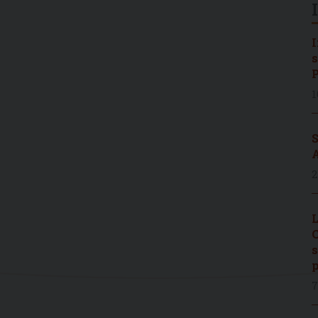
I
s
P
1
S
A
2
L
C
s
p
7