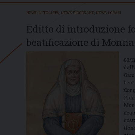
NEWS ATTUALITÀ
,
NEWS DIOCESANE
,
NEWS LOCALI
Editto di introduzione f
beatificazione di Monna
03/1
dall
Gamb
beat
Cong
Fran
Monn
acqu
cost
(fon