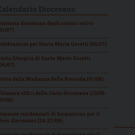
Calendario Diocesano
iornata diocesana degli oratori estivi
01/07)
elebrazioni per Santa Maria Goretti (05/07)
esta liturgica di Santa Maria Goretti
06/07)
esta della Madonna della Rotonda (01/08)
hiusura uffici della Curia diocesana (13/08-
0/08)
iornate residenziali di formazione per il
lero diocesano (24-27/08)
iornate residenziali di formazione per il