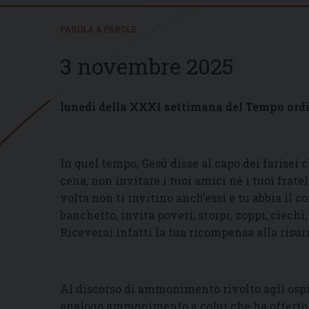
PAROLA & PAROLE
3 novembre 2025
lunedì della XXXI settimana del Tempo ord
In quel tempo, Gesù disse al capo dei farisei 
cena, non invitare i tuoi amici né i tuoi fratel
volta non ti invitino anch’essi e tu abbia il 
banchetto, invita poveri, storpi, zoppi, ciech
Riceverai infatti la tua ricompensa alla risurre
Al discorso di ammonimento rivolto agli ospi
analogo ammonimento a colui che ha offerto 