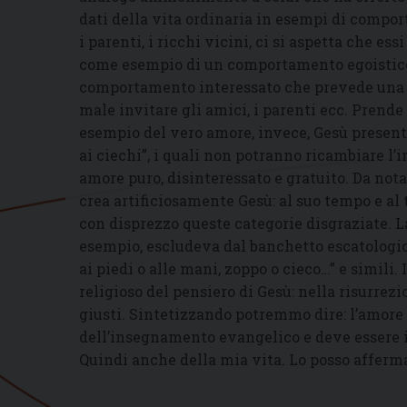
dati della vita ordinaria in esempi di comport
i parenti, i ricchi vicini, ci si aspetta che e
come esempio di un comportamento egoistico
comportamento interessato che prevede una r
male invitare gli amici, i parenti ecc. Pre
esempio del vero amore, invece, Gesù presenta l
ai ciechi”, i quali non potranno ricambiare l’inv
amore puro, disinteressato e gratuito. Da not
crea artificiosamente Gesù: al suo tempo e al
con disprezzo queste categorie disgraziate. La
esempio, escludeva dal banchetto escatologico
ai piedi o alle mani, zoppo o cieco…” e simili.
religioso del pensiero di Gesù: nella risurrez
giusti. Sintetizzando potremmo dire: l’amore d
dell’insegnamento evangelico e deve essere il
Quindi anche della mia vita. Lo posso afferma