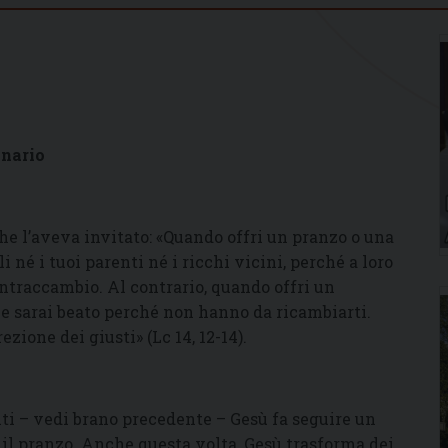
inario
che l’aveva invitato: «Quando offri un pranzo o una
li né i tuoi parenti né i ricchi vicini, perché a loro
contraccambio. Al contrario, quando offri un
i; e sarai beato perché non hanno da ricambiarti.
zione dei giusti» (Lc 14, 12-14).
ti – vedi brano precedente – Gesù fa seguire un
il pranzo. Anche questa volta, Gesù trasforma dei