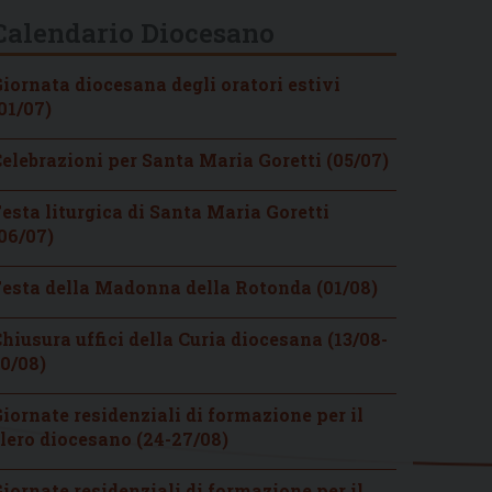
Calendario Diocesano
iornata diocesana degli oratori estivi
01/07)
elebrazioni per Santa Maria Goretti (05/07)
esta liturgica di Santa Maria Goretti
06/07)
esta della Madonna della Rotonda (01/08)
hiusura uffici della Curia diocesana (13/08-
0/08)
iornate residenziali di formazione per il
lero diocesano (24-27/08)
iornate residenziali di formazione per il