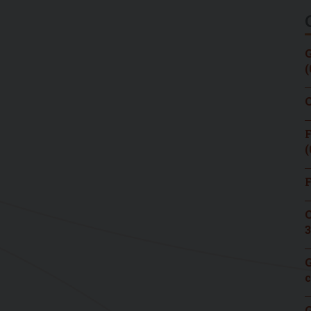
G
(
C
F
(
F
C
3
G
c
G