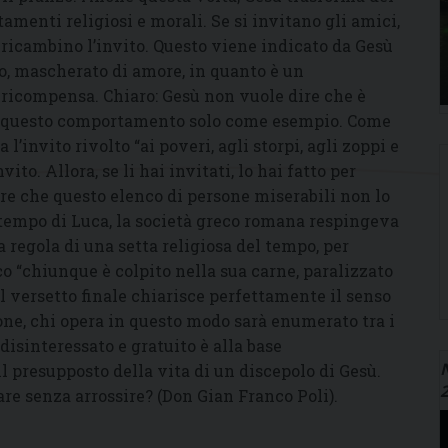
amenti religiosi e morali. Se si invitano gli amici,
ssi ricambino l’invito. Questo viene indicato da Gesù
, mascherato di amore, in quanto è un
icompensa. Chiaro: Gesù non vuole dire che è
nde questo comportamento solo come esempio. Come
’invito rivolto “ai poveri, agli storpi, agli zoppi e
ito. Allora, se li hai invitati, lo hai fatto per
are che questo elenco di persone miserabili non lo
 tempo di Luca, la società greco romana respingeva
 regola di una setta religiosa del tempo, per
 “chiunque è colpito nella sua carne, paralizzato
 Il versetto finale chiarisce perfettamente il senso
ione, chi opera in questo modo sarà enumerato tra i
isinteressato e gratuito è alla base
N
 presupposto della vita di un discepolo di Gesù.
re senza arrossire? (Don Gian Franco Poli).