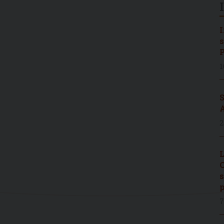
I
s
P
1
S
A
2
L
C
s
p
7