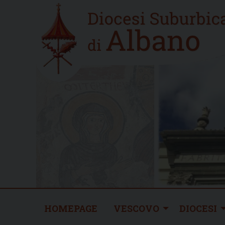
Skip
Home
to
new
content
HOMEPAGE
VESCOVO
DIOCESI