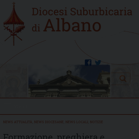
Skip
Home
to
new
content
facebook
twitter
Search
Menu
NEWS ATTUALITÀ
,
NEWS DIOCESANE
,
NEWS LOCALI
,
NOTIZIE
Formazione, preghiera e