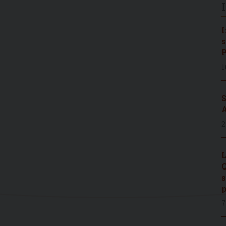
I
s
P
1
S
A
2
L
C
s
p
7