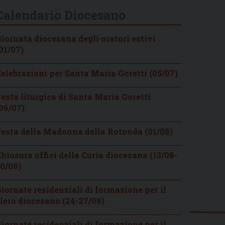
Calendario Diocesano
iornata diocesana degli oratori estivi
01/07)
elebrazioni per Santa Maria Goretti (05/07)
esta liturgica di Santa Maria Goretti
06/07)
esta della Madonna della Rotonda (01/08)
hiusura uffici della Curia diocesana (13/08-
0/08)
iornate residenziali di formazione per il
lero diocesano (24-27/08)
iornate residenziali di formazione per il