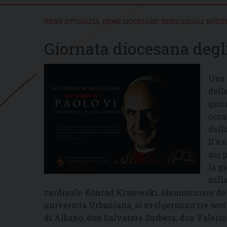
NEWS ATTUALITÀ
,
NEWS DIOCESANE
,
NEWS LOCALI
,
NOTIZ
Giornata diocesana degli
Una 
delle
gior
occa
dell
D’An
sui 
la g
sull
cardinale Konrad Krajewski, elemosiniere del
università Urbaniana, si svolgeranno tre works
di Albano, don Salvatore Surbera, don Valerio