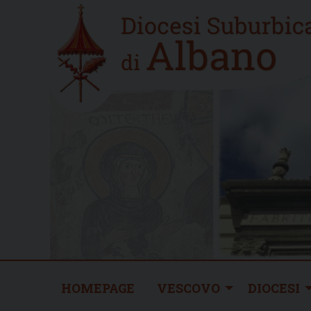
Skip
Home
to
new
content
HOMEPAGE
VESCOVO
DIOCESI