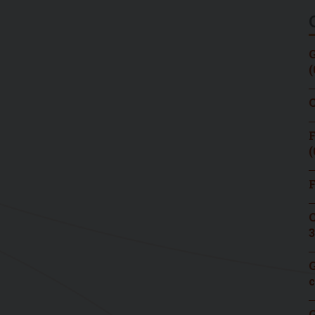
G
(
C
F
(
F
C
3
G
c
G