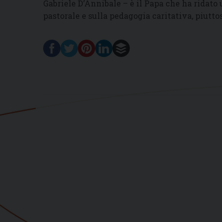
Gabriele D’Annibale – è il Papa che ha ridato 
pastorale e sulla pedagogia caritativa, piutto