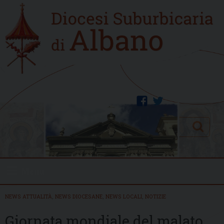
Skip
Home
to
new
content
facebook
twitter
Search
Menu
NEWS ATTUALITÀ
,
NEWS DIOCESANE
,
NEWS LOCALI
,
NOTIZIE
Giornata mondiale del malato