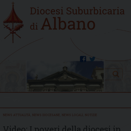
Skip
Home
to
new
content
facebook
twitter
Search
Menu
NEWS ATTUALITÀ
,
NEWS DIOCESANE
,
NEWS LOCALI
,
NOTIZIE
Video: I poveri della diocesi in