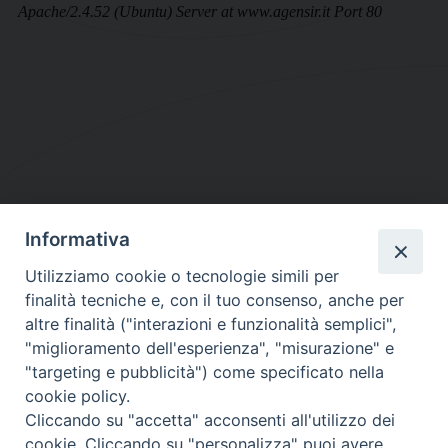
Informativa
DIOCESI SUBURBICARIA DI ALBANO
Utilizziamo cookie o tecnologie simili per
Contatti:
Tel.: 06.93268401 - Fax.: 06.9323844
finalità tecniche e, con il tuo consenso, anche per
E-mail:
curia@diocesidialbano.it
altre finalità ("interazioni e funzionalità semplici",
"miglioramento dell'esperienza", "misurazione" e
Orari:
dal Lunedì al Venerdì Ore: 9:00 - 13:00
"targeting e pubblicità") come specificato nella
cookie policy.
Orario ufficio Matrimoni:
Cliccando su "accetta" acconsenti all'utilizzo dei
Lunedì, Mercoledì e Venerdì, Ore 9:30 - 12:30
cookie. Cliccando su "personalizza" puoi avere