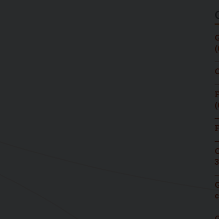
G
(
C
F
(
F
C
3
G
c
G