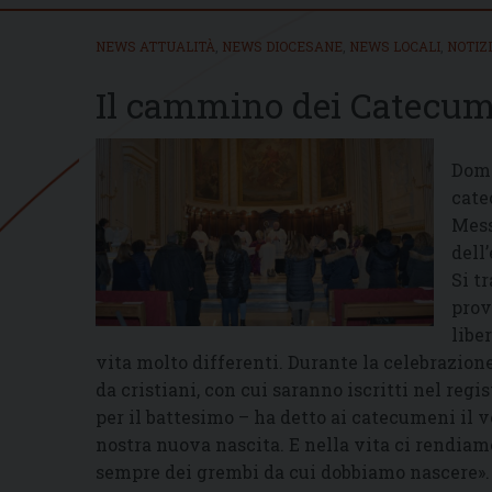
NEWS ATTUALITÀ
,
NEWS DIOCESANE
,
NEWS LOCALI
,
NOTIZ
Il cammino dei Catecu
Dome
cate
Mess
dell
Si tr
prov
libe
vita molto differenti. Durante la celebrazio
da cristiani, con cui saranno iscritti nel reg
per il battesimo – ha detto ai catecumeni il 
nostra nuova nascita. E nella vita ci rendia
sempre dei grembi da cui dobbiamo nascere».