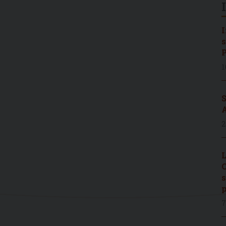
I
s
P
1
S
A
2
L
C
s
p
7