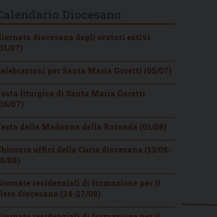
Calendario Diocesano
iornata diocesana degli oratori estivi
01/07)
elebrazioni per Santa Maria Goretti (05/07)
esta liturgica di Santa Maria Goretti
06/07)
esta della Madonna della Rotonda (01/08)
hiusura uffici della Curia diocesana (13/08-
0/08)
iornate residenziali di formazione per il
lero diocesano (24-27/08)
iornate residenziali di formazione per il