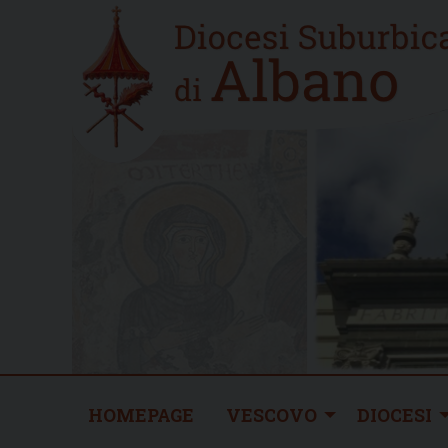
Skip
Home
to
new
content
HOMEPAGE
VESCOVO
DIOCESI