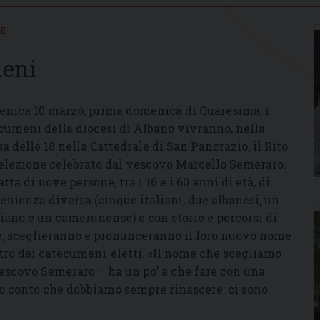
IE
meni
nica 10 marzo, prima domenica di Quaresima, i
cumeni della diocesi di Albano vivranno, nella
a delle 18 nella Cattedrale di San Pancrazio, il Rito
’elezione celebrato dal vescovo Marcello Semeraro.
atta di nove persone, tra i 16 e i 60 anni di età, di
enienza diversa (cinque italiani, due albanesi, un
riano e un camerunense) e con storie e percorsi di
ne, sceglieranno e pronunceranno il loro nuovo nome
istro dei catecumeni-eletti. «Il nome che scegliamo
vescovo Semeraro – ha un po’ a che fare con una
mo conto che dobbiamo sempre rinascere: ci sono