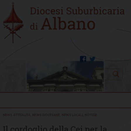
Skip
Home
to
new
content
facebook
twitter
Search
Menu
NEWS ATTUALITÀ
,
NEWS DIOCESANE
,
NEWS LOCALI
,
NOTIZIE
Il cordoglio della Cei per la