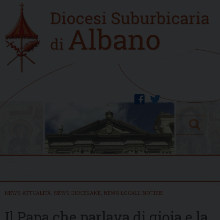
Skip
Home
to
new
content
facebook
twitter
Search
Menu
NEWS ATTUALITÀ
,
NEWS DIOCESANE
,
NEWS LOCALI
,
NOTIZIE
Il Papa che parlava di gioia e la