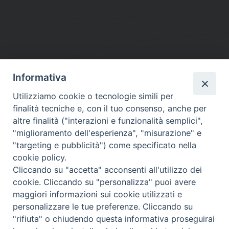
Informativa
DIOCESI SUBURBICARIA DI ALBANO
Utilizziamo cookie o tecnologie simili per
Contatti:
Tel.: 06.93268401 - Fax.: 06.9323844
finalità tecniche e, con il tuo consenso, anche per
E-mail:
curia@diocesidialbano.it
altre finalità ("interazioni e funzionalità semplici",
"miglioramento dell'esperienza", "misurazione" e
Orari:
dal Lunedì al Venerdì Ore: 9:00 - 13:00
"targeting e pubblicità") come specificato nella
cookie policy.
Orario ufficio Matrimoni:
Cliccando su "accetta" acconsenti all'utilizzo dei
Lunedì, Mercoledì e Venerdì, Ore 9:30 - 12:30
cookie. Cliccando su "personalizza" puoi avere
maggiori informazioni sui cookie utilizzati e
personalizzare le tue preferenze. Cliccando su
"rifiuta" o chiudendo questa informativa proseguirai
Diocesi Suburbicaria di Albano