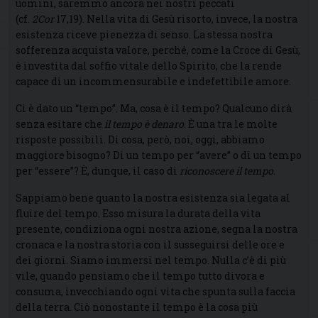
uomini, saremmo ancora nei nostri peccati
(cf.
2Cor
17,19). Nella vita di Gesù risorto, invece, la nostra
esistenza riceve pienezza di senso. La stessa nostra
sofferenza acquista valore, perché, come la Croce di Gesù,
è investita dal soffio vitale dello Spirito, che la rende
capace di un incommensurabile e indefettibile amore.
Ci è dato un “tempo”. Ma, cosa è il tempo? Qualcuno dirà
senza esitare che
il tempo è denaro
. È una tra le molte
risposte possibili. Di cosa, però, noi, oggi, abbiamo
maggiore bisogno? Di un tempo per “avere” o di un tempo
per “essere”? È, dunque, il caso di
riconoscere il tempo
.
Sappiamo bene quanto la nostra esistenza sia legata al
fluire del tempo. Esso misura la durata della vita
presente, condiziona ogni nostra azione, segna la nostra
cronaca e la nostra storia con il susseguirsi delle ore e
dei giorni. Siamo immersi nel tempo. Nulla c’è di più
vile, quando pensiamo che il tempo tutto divora e
consuma, invecchiando ogni vita che spunta sulla faccia
della terra. Ciò nonostante il tempo è la cosa più