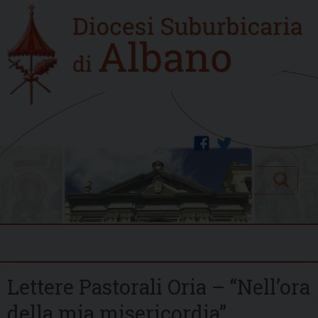
Skip
Home
to
new
content
facebook
twitter
Search
Menu
Lettere Pastorali Oria – “Nell’ora
della mia misericordia”