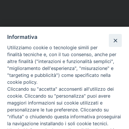
Informativa
DIOCESI SUBURBICARIA DI ALBANO
Utilizziamo cookie o tecnologie simili per
Contatti:
Tel.: 06.93268401 - Fax.: 06.9323844
finalità tecniche e, con il tuo consenso, anche per
E-mail:
curia@diocesidialbano.it
altre finalità ("interazioni e funzionalità semplici",
"miglioramento dell'esperienza", "misurazione" e
Orari:
dal Lunedì al Venerdì Ore: 9:00 - 13:00
"targeting e pubblicità") come specificato nella
cookie policy.
Orario ufficio Matrimoni:
Cliccando su "accetta" acconsenti all'utilizzo dei
Lunedì, Mercoledì e Venerdì, Ore 9:30 - 12:30
cookie. Cliccando su "personalizza" puoi avere
maggiori informazioni sui cookie utilizzati e
personalizzare le tue preferenze. Cliccando su
"rifiuta" o chiudendo questa informativa proseguirai
Diocesi Suburbicaria di Albano
la navigazione installando i soli cookie tecnici.
Copyright © 2021