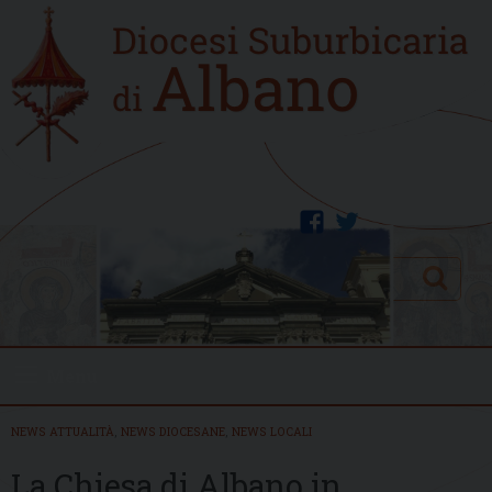
Skip
Home
to
new
content
facebook
twitter
Search
Menu
NEWS ATTUALITÀ
,
NEWS DIOCESANE
,
NEWS LOCALI
La Chiesa di Albano in